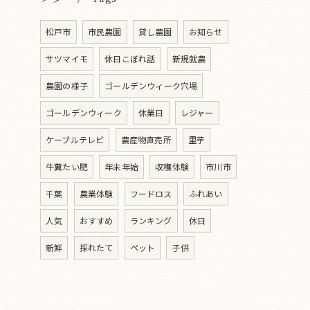
松戸市
市民農園
貸し農園
お知らせ
サツマイモ
休日こぼれ話
新規就農
農園の様子
ゴールデンウィーク穴場
ゴールデンウィーク
休業日
レジャー
ケーブルテレビ
農産物直売所
里芋
牛糞たい肥
年末年始
収穫体験
市川市
千葉
農業体験
フードロス
ふれあい
人気
おすすめ
ランキング
休日
新鮮
採れたて
ペット
子供