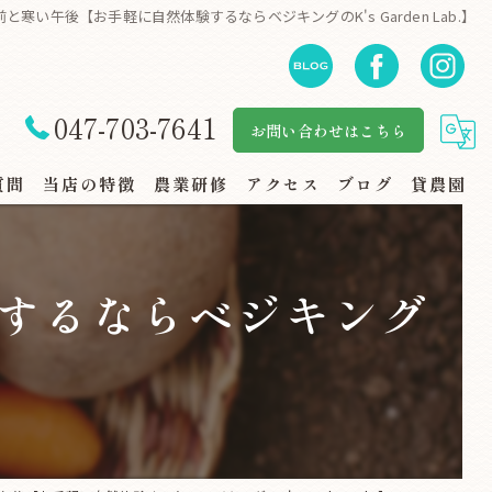
と寒い午後【お手軽に自然体験するならベジキングのK's Garden Lab.】
047-703-7641
お問い合わせはこちら
質問
当店の特徴
農業研修
アクセス
ブログ
貸農園
自然体験
するならベジキング
地産地消
】
規格外野菜
スーパー・地場野菜コーナー
家族連れ