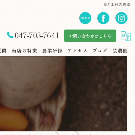
6/5 本日の農園
047-703-7641
お問い合わせはこちら
質問
当店の特徴
農業研修
アクセス
ブログ
貸農園
自然体験
地産地消
規格外野菜
スーパー・地場野菜コーナー
家族連れ