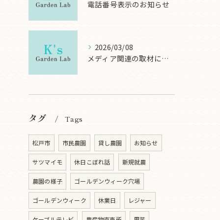
電話番号表示のお知らせ
2026/03/08
メディア関連の取材について
タグ
Tags
松戸市
市民農園
貸し農園
お知らせ
サツマイモ
休日こぼれ話
新規就農
農園の様子
ゴールデンウィーク穴場
ゴールデンウィーク
休業日
レジャー
ケーブルテレビ
農産物直売所
里芋