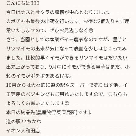
こんにちは🧙🏿‍♂️
今日はナスとオクラの収穫が中心となりました。
カボチャも最後の出荷を行います。お得な2個入りもご用
意いたしますので、ぜひお見逃しなく😳
さて、当園としての本業がイモ農家なのですが、里芋と
サツマイモの出来が気になって表面を少しほじくってみ
ました。比較的早くイモができるサツマイモはだいたい
出来上がっており、9月中にイモができる里芋はまだ、小
粒のイモがポチポチある程度。
10月からは大々的に道の駅やスーパーで売り出す他、イ
モ専用のベジキングもご用意いたしますので、こちらも
よろしくお願いいたします😌
本日の納品先(農産物野菜直売所)です↓
道の駅 いちかわ
イオン大和田店