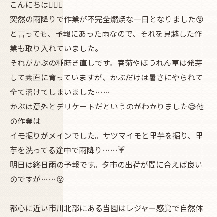
こんにちは🙍🏿‍♂️
突然の雨降りで作業が不完全燃焼な一日となりました😵
と言っても、予報にあった雨なので、それを見越した作
業も取り入れていました。
それがかぶの種蒔き直しです。春菊やほうれん草は発芽
して素直に育っていますが、かぶだけは暑さにやられて
全て溶けてしまいました……
かぶは意外とデリケートだというのがわかりました😅他
の作業は
イモ掘りがメインでした。サツマイモと里芋を掘り、里
芋を洗ってる途中で雨降り……☔️
明日は終日雨の予報です。夕市の出荷が間に合えば良い
のですが……😵
都心に近い市川北部にある当園はレジャー感覚で自然体