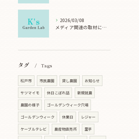
2026/03/08
メディア関連の取材について
タグ
Tags
松戸市
市民農園
貸し農園
お知らせ
サツマイモ
休日こぼれ話
新規就農
農園の様子
ゴールデンウィーク穴場
ゴールデンウィーク
休業日
レジャー
ケーブルテレビ
農産物直売所
里芋