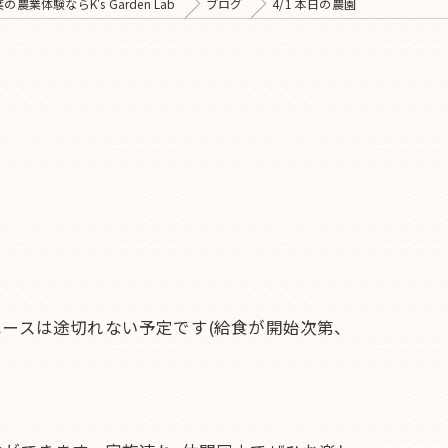
の農業体験ならK's Garden Lab
ブログ
4/1 本日の農園
ースは途切れない予定です(給食が開始次第、