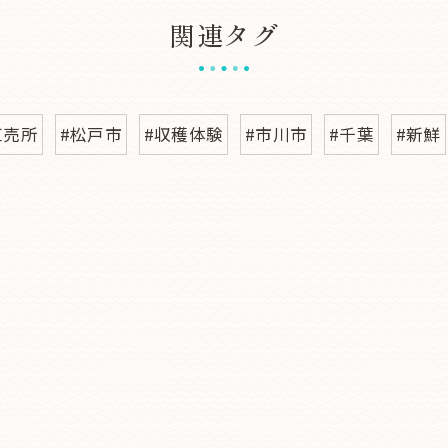
関連タグ
直売所
#松戸市
#収穫体験
#市川市
#千葉
#新鮮