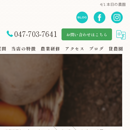
4/1 本日の農園
047-703-7641
お問い合わせはこちら
質問
当店の特徴
農業研修
アクセス
ブログ
貸農園
自然体験
地産地消
規格外野菜
スーパー・地場野菜コーナー
家族連れ