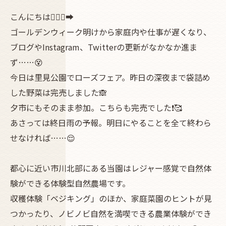
こんにちは🧎🏽‍♂️‍➡️
ゴールデンウィーク明けから家庭内や仕事が遅くなり、
ブログやInstagram、Twitterの更新がなかなか進ま
ず……😵
今日は里見公園でローズフェア。昨日の深夜まで袋詰め
した野菜は完売しました🙈
夕市にもそのまま参加。こちらも完売でした❗🥰
あさっては終日雨の予報。明日にやることを全て終わら
せなければ……😌
都心に近い市川北部にある当園はレジャー感覚で自然体
験ができる体験型自然農場です。
収穫体験「ベジキング」のほか、家庭菜園のヒントが見
つかったり、ノビノビ自然を満喫できる農業体験ができ