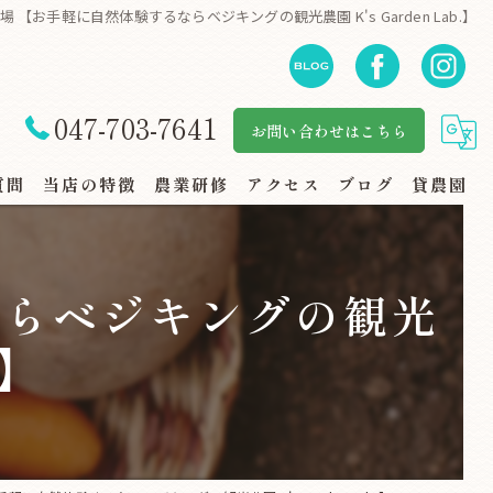
農場 【お手軽に自然体験するならベジキングの観光農園 K's Garden Lab.】
047-703-7641
お問い合わせはこちら
質問
当店の特徴
農業研修
アクセス
ブログ
貸農園
自然体験
ならベジキングの観光
地産地消
.】
規格外野菜
スーパー・地場野菜コーナー
家族連れ