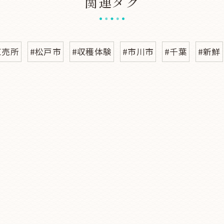
関連タグ
直売所
#松戸市
#収穫体験
#市川市
#千葉
#新鮮