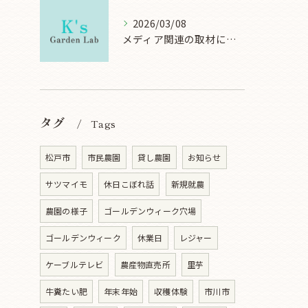
2026/03/08
メディア関連の取材について
タグ
Tags
松戸市
市民農園
貸し農園
お知らせ
サツマイモ
休日こぼれ話
新規就農
農園の様子
ゴールデンウィーク穴場
ゴールデンウィーク
休業日
レジャー
ケーブルテレビ
農産物直売所
里芋
牛糞たい肥
年末年始
収穫体験
市川市