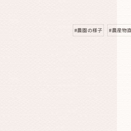
#農園の様子
#農産物