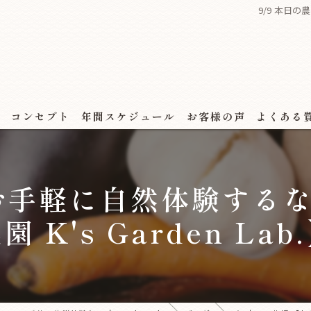
9/9 本日の
ス
コンセプト
年間スケジュール
お客様の声
よくある
 【お手軽に自然体験する
園 K's Garden Lab