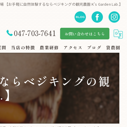
農場 【お手軽に自然体験するならベジキングの観光農園 K's Garden Lab.】
047-703-7641
お問い合わせはこちら
質問
当店の特徴
農業研修
アクセス
ブログ
貸農園
自然体験
るならベジキングの観
地産地消
b.】
規格外野菜
スーパー・地場野菜コーナー
家族連れ