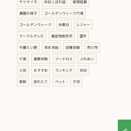
サツマイモ
休日こぼれ話
新規就農
農園の様子
ゴールデンウィーク穴場
ゴールデンウィーク
休業日
レジャー
ケーブルテレビ
農産物直売所
里芋
牛糞たい肥
年末年始
収穫体験
市川市
千葉
農業体験
フードロス
ふれあい
人気
おすすめ
ランキング
休日
新鮮
採れたて
ペット
子供