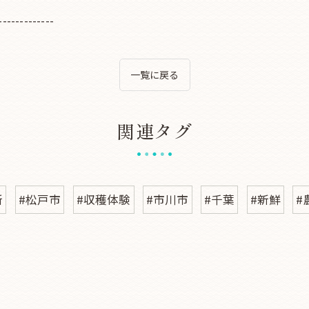
-------------
一覧に戻る
関連タグ
所
#松戸市
#収穫体験
#市川市
#千葉
#新鮮
#