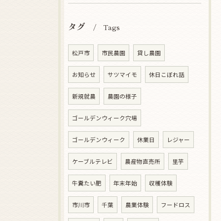
タグ
Tags
松戸市
市民農園
貸し農園
お知らせ
サツマイモ
休日こぼれ話
新規就農
農園の様子
ゴールデンウィーク穴場
ゴールデンウィーク
休業日
レジャー
ケーブルテレビ
農産物直売所
里芋
牛糞たい肥
年末年始
収穫体験
市川市
千葉
農業体験
フードロス