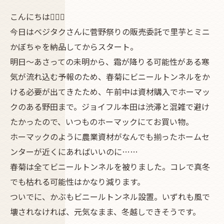
こんにちは🧛🏽‍♂️
今日はベジタクさんに菅野祭りの販売委託で里芋とミニ
かぼちゃを納品してからスタート。
明日〜あさっての未明から、霜が降りる可能性がある寒
気が流れ込む予報のため、春菊にビニールトンネルをか
ける必要が出てきたため、午前中は資材購入でホーマッ
クのある野田まで。ジョイフル本田は渋滞と混雑で避け
たかったので、いつものホーマックにてお買い物。
ホーマックのように農業資材がなんでも揃ったホームセ
ンターが近くにあればいいのに……
春菊は全てビニールトンネルを被りました。コレで真冬
でも枯れる可能性はかなり減ります。
ついでに、かぶもビニールトンネル設置。いずれも風で
壊されなければ、元気なまま、冬越しできそうです。