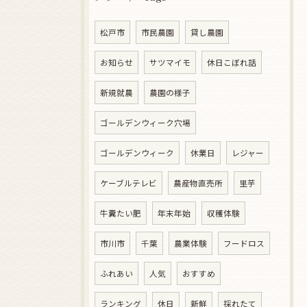
松戸市
市民農園
貸し農園
お知らせ
サツマイモ
休日こぼれ話
新規就農
農園の様子
ゴールデンウィーク穴場
ゴールデンウィーク
休業日
レジャー
ケーブルテレビ
農産物直売所
里芋
牛糞たい肥
年末年始
収穫体験
市川市
千葉
農業体験
フードロス
ふれあい
人気
おすすめ
ランキング
休日
新鮮
採れたて