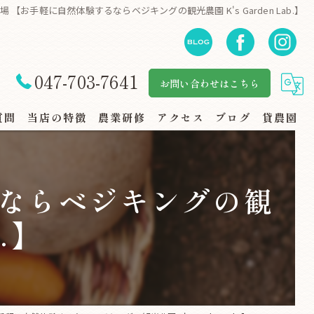
農場 【お手軽に自然体験するならベジキングの観光農園 K's Garden Lab.】
047-703-7641
お問い合わせはこちら
質問
当店の特徴
農業研修
アクセス
ブログ
貸農園
自然体験
るならベジキングの観
地産地消
b.】
規格外野菜
スーパー・地場野菜コーナー
家族連れ