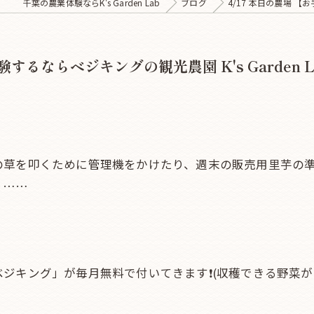
千葉の農業体験ならK's Garden Lab
ブログ
4/17 本日の農場 【お
するならベジキングの観光農園 K's Garden L
の草を叩くために管理機をかけたり、週末の販売用里芋の
り……
ジキング」が毎月無料で付いてきます❗(収穫できる野菜がな