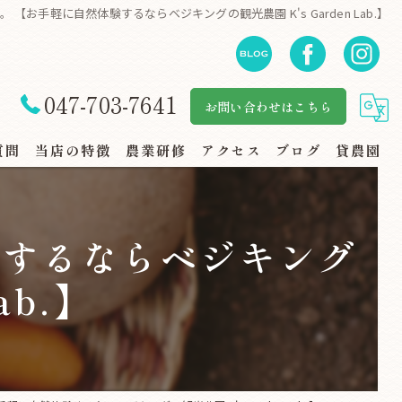
【お手軽に自然体験するならベジキングの観光農園 K's Garden Lab.】
047-703-7641
お問い合わせはこちら
質問
当店の特徴
農業研修
アクセス
ブログ
貸農園
自然体験
験するならベジキング
地産地消
ab.】
規格外野菜
スーパー・地場野菜コーナー
家族連れ