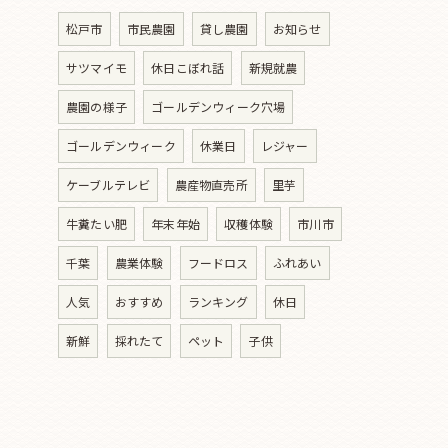
松戸市
市民農園
貸し農園
お知らせ
サツマイモ
休日こぼれ話
新規就農
農園の様子
ゴールデンウィーク穴場
ゴールデンウィーク
休業日
レジャー
ケーブルテレビ
農産物直売所
里芋
牛糞たい肥
年末年始
収穫体験
市川市
千葉
農業体験
フードロス
ふれあい
人気
おすすめ
ランキング
休日
新鮮
採れたて
ペット
子供