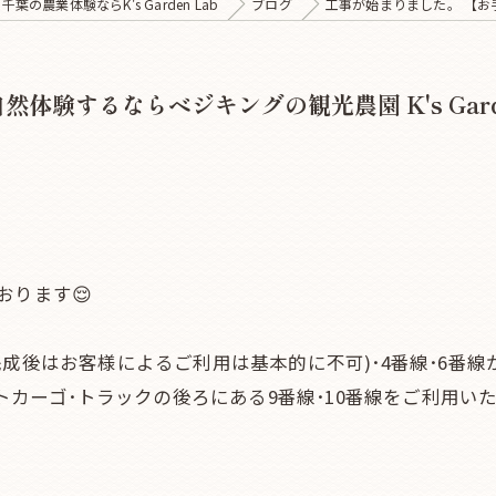
千葉の農業体験ならK's Garden Lab
ブログ
工事が始まりました。 【お手軽
験するならベジキングの観光農園 K's Garden
おります😌
完成後はお客様によるご利用は基本的に不可)･4番線･6番
ットカーゴ･トラックの後ろにある9番線･10番線をご利用い