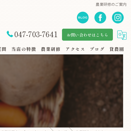
農業研修のご案内
047-703-7641
お問い合わせはこちら
質問
当店の特徴
農業研修
アクセス
ブログ
貸農園
自然体験
地産地消
規格外野菜
スーパー・地場野菜コーナー
家族連れ