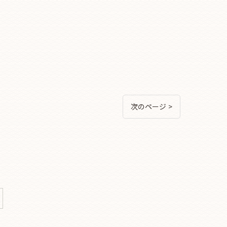
次のページ >
験