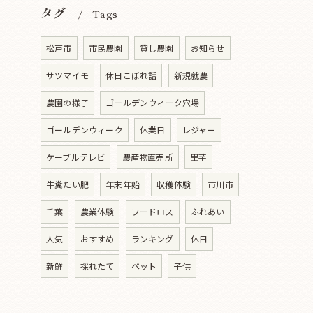
タグ
Tags
松戸市
市民農園
貸し農園
お知らせ
サツマイモ
休日こぼれ話
新規就農
農園の様子
ゴールデンウィーク穴場
ゴールデンウィーク
休業日
レジャー
ケーブルテレビ
農産物直売所
里芋
牛糞たい肥
年末年始
収穫体験
市川市
千葉
農業体験
フードロス
ふれあい
人気
おすすめ
ランキング
休日
新鮮
採れたて
ペット
子供